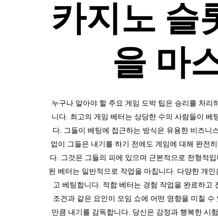
카지노 슬
을 마
누구나 알아야 할 주요 게임 도박 팁은 승리를 처리
니다. 최고의 게임 베터는 상당한 수의 사람들이 베
다. 그들이 베팅에 접근하는 방식은 유용한 비즈니
없이 그들은 내기를 하기 전에도 게임에 대해 완전히
다. 그것은 그들의 피에 있으며 근본적으로 전형적입
된 베터는 일반적으로 작업을 마칩니다. 다양한 개인
고 베팅합니다. 적합 베터는 경험 작업을 완료하고 
조건과 같은 요인이 모임 쇼에 어떤 영향을 미칠 수
만큼 내기를 감독합니다. 당신은 감정과 행복한 시험