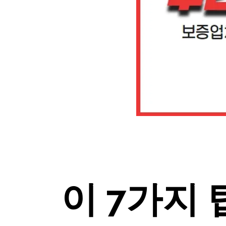
이 7가지