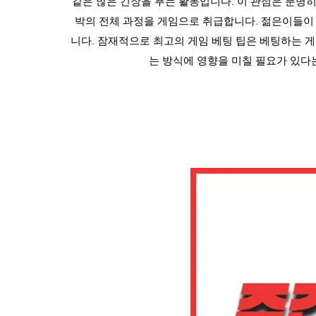
같은 많은 긴장을 푸는 활동입니다. 이 관점은 분명
박의 전체 과정을 게임으로 취급합니다. 젊은이들이 
니다. 잠재적으로 최고의 게임 베팅 팁은 베팅하는 
는 방식에 영향을 미칠 필요가 있다