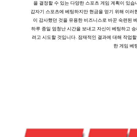
을 결정할 수 있는 다양한 스포츠 게임 계획이 있습니
갑자기 스포츠에 베팅하지만 현금을 얻기 위해 이러한
이 감사했던 것을 유용한 비즈니스로 바꾼 숙련된 
하루 종일 엄청난 시간을 보내고 자신이 베팅하고 
려고 시도할 것입니다. 잠재적인 결과에 대해 작업할
한 게임 베