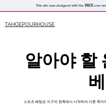
This site was designed with the
.com
web
TAHOEPOURHOUSE
알아야 할
베
스포츠 베팅은 지구의 한쪽에서 시작하여 다른 쪽까